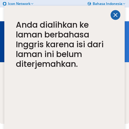
Icon Network
Bahasa Indonesia
Cari
Menu
Anda dialihkan ke
Home
Articles
laman berbahasa
Artikel
Inggris karena isi dari
laman ini belum
Informasi kesehatan dan saran dari dokter kami
diterjemahkan.
Filters:
All types
Cari: